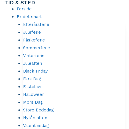
TID & STED
Gå
Forside
til
Er det snart
indholdet
Efterårsferie
Juleferie
Påskeferie
Sommerferie
Vinterferie
Juleaften
Black Friday
Fars Dag
Fastelavn
Halloween
Mors Dag
Store Bededag
Nytårsaften
Valentinsdag