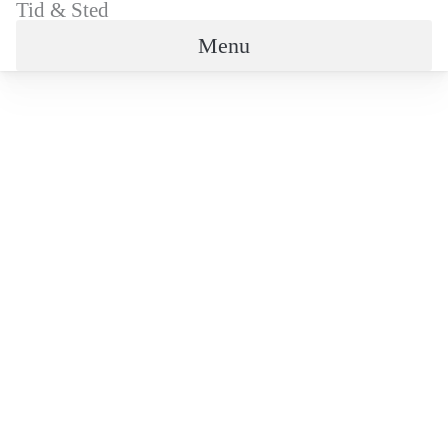
Tid & Sted
Gå
Menu
til
indholdet