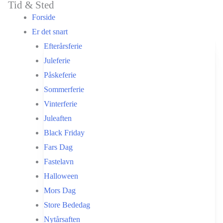
Tid & Sted
Gå
Forside
til
Er det snart
indholdet
Efterårsferie
Juleferie
Påskeferie
Sommerferie
Vinterferie
Juleaften
Black Friday
Fars Dag
Fastelavn
Halloween
Mors Dag
Store Bededag
Nytårsaften