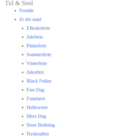
Tid & Sted
Gå
Forside
til
Er det snart
indholdet
Efterårsferie
Juleferie
Påskeferie
Sommerferie
Vinterferie
Juleaften
Black Friday
Fars Dag
Fastelavn
Halloween
Mors Dag
Store Bededag
Nytårsaften