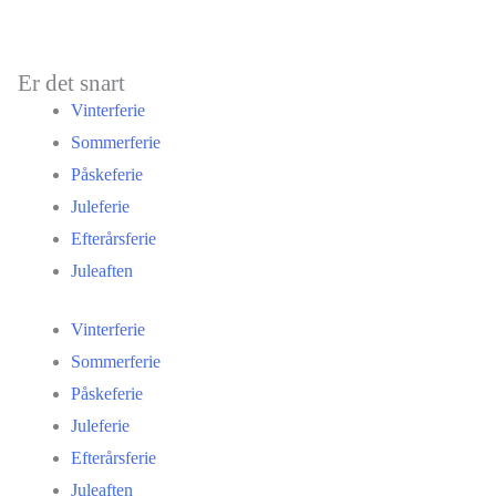
casino
nyheder
og
Er det snart
sikkert
Vinterferie
spil
Sommerferie
Påskeferie
Juleferie
Efterårsferie
Juleaften
Vinterferie
Sommerferie
Påskeferie
Juleferie
Efterårsferie
Juleaften