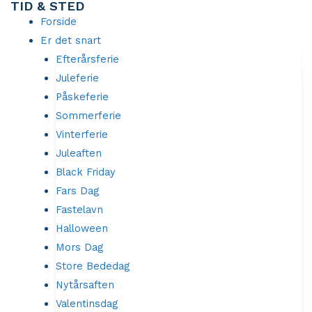
TID & STED
Gå
Forside
til
Er det snart
indholdet
Efterårsferie
Juleferie
Påskeferie
Sommerferie
Vinterferie
Juleaften
Black Friday
Fars Dag
Fastelavn
Halloween
Mors Dag
Store Bededag
Nytårsaften
Valentinsdag