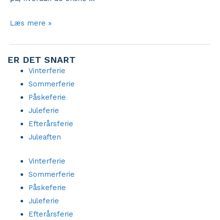
Udviklingen
Læs mere »
af
online
ER DET SNART
poker
Vinterferie
Sommerferie
Påskeferie
Juleferie
Efterårsferie
Juleaften
Vinterferie
Sommerferie
Påskeferie
Juleferie
Efterårsferie