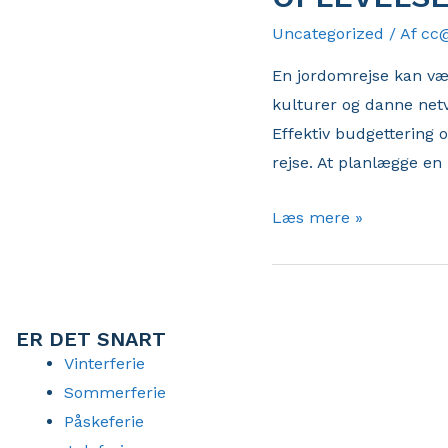
Uncategorized
/ Af
cc
En jordomrejse kan væ
kulturer og danne netv
Effektiv budgettering 
rejse. At planlægge en
Optimer
Læs mere »
din
rejse
for
en
ER DET SNART
berigende
Vinterferie
oplevelse
Sommerferie
Påskeferie