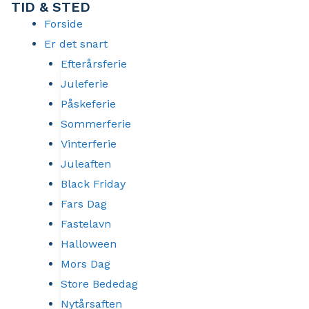
TID & STED
Gå
Forside
til
Er det snart
indholdet
Efterårsferie
Juleferie
Påskeferie
Sommerferie
Vinterferie
Juleaften
Black Friday
Fars Dag
Fastelavn
Halloween
Mors Dag
Store Bededag
Nytårsaften