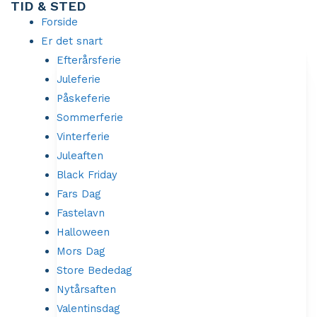
TID & STED
Gå
Forside
til
Er det snart
indholdet
Efterårsferie
Juleferie
Påskeferie
Sommerferie
Vinterferie
Juleaften
Black Friday
Fars Dag
Fastelavn
Halloween
Mors Dag
Store Bededag
Nytårsaften
Valentinsdag