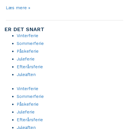
Trykimprægneret
Læs mere »
træ
–
ER DET SNART
et
Vinterferie
holdbart
Sommerferie
valg
Påskeferie
til
Juleferie
udendørs
Efterårsferie
byggeri
Juleaften
Vinterferie
Sommerferie
Påskeferie
Juleferie
Efterårsferie
Juleaften