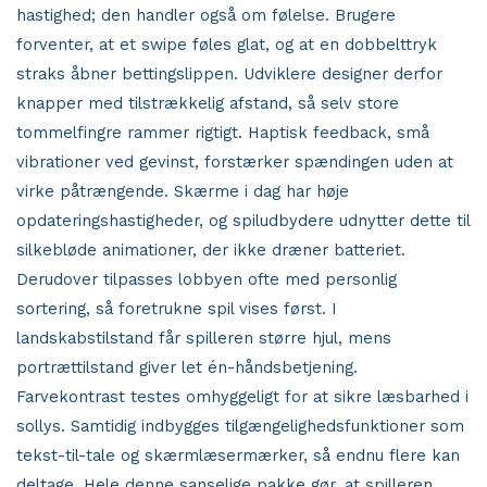
hastighed; den handler også om følelse. Brugere
forventer, at et swipe føles glat, og at en dobbelttryk
straks åbner bettingslippen. Udviklere designer derfor
knapper med tilstrækkelig afstand, så selv store
tommelfingre rammer rigtigt. Haptisk feedback, små
vibrationer ved gevinst, forstærker spændingen uden at
virke påtrængende. Skærme i dag har høje
opdateringshastigheder, og spiludbydere udnytter dette til
silke­bløde animationer, der ikke dræner batteriet.
Derudover tilpasses lobbyen ofte med personlig
sortering, så foretrukne spil vises først. I
landskabstilstand får spilleren større hjul, mens
portrættilstand giver let én-hånds­betjening.
Farvekontrast testes omhyggeligt for at sikre læsbarhed i
sollys. Samtidig indbygges tilgængelighedsfunktioner som
tekst-til-tale og skærmlæsermærker, så endnu flere kan
deltage. Hele denne sanselige pakke gør, at spilleren