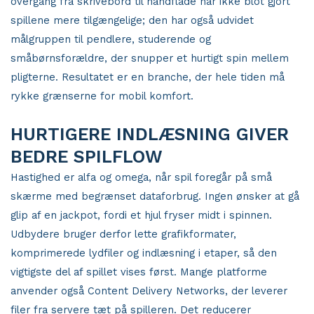
overgang fra skrivebord til håndflade har ikke blot gjort
spillene mere tilgængelige; den har også udvidet
målgruppen til pendlere, studerende og
småbørnsforældre, der snupper et hurtigt spin mellem
pligterne. Resultatet er en branche, der hele tiden må
rykke grænserne for mobil komfort.
HURTIGERE INDLÆSNING GIVER
BEDRE SPILFLOW
Hastighed er alfa og omega, når spil foregår på små
skærme med begrænset dataforbrug. Ingen ønsker at gå
glip af en jackpot, fordi et hjul fryser midt i spinnen.
Udbydere bruger derfor lette grafikformater,
komprimerede lydfiler og indlæsning i etaper, så den
vigtigste del af spillet vises først. Mange platforme
anvender også Content Delivery Networks, der leverer
filer fra servere tæt på spilleren. Det reducerer