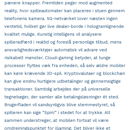
pænere knapper. Fremtiden peger mod augmented
reality, hvor spilleautomater kan placeres i stuen gennem
telefonens kamera. 5G-netværket lover næsten ingen
ventetid, hvilket gør live dealer-borde i hologramlignende
kvalitet mulige. Kunstig intelligens vil analysere
spilleradfærd i realtid og foreslå personlige tilbud, mens
ansvarlighedsværktøjer automatisk vil advare ved
risikabelt mønster. Cloud-gaming betyder, at tunge
processer flyttes væk fra enheden, så selv ældre mobiler
kan køre krævende 3D-spil. Kryptovalutaer og blockchain
kan give endnu hurtigere udbetalinger og gennemsigtige
transaktioner. Samtidig arbejdes der på universelle
tegnebøger, der samler alle betalingsløsninger ét sted.
Brugerfladen vil sandsynligvis blive stemmestyret, så
spilleren kan sige “Spin!” i stedet for at trykke. Alt
sammen understreger, at mobilen fortsat vil være
omdrejningspunktet for iGaming. Det bliver ikke et