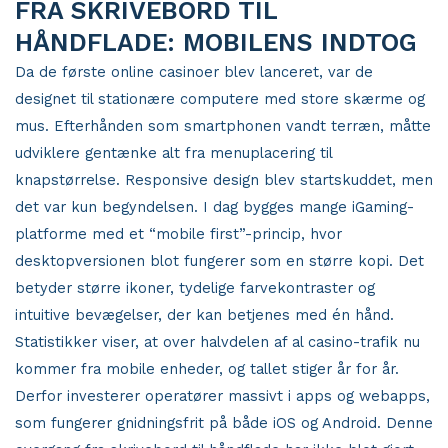
FRA SKRIVEBORD TIL
HÅNDFLADE: MOBILENS INDTOG
Da de første online casinoer blev lanceret, var de
designet til stationære computere med store skærme og
mus. Efterhånden som smartphonen vandt terræn, måtte
udviklere gentænke alt fra menuplacering til
knapstørrelse. Responsive design blev startskuddet, men
det var kun begyndelsen. I dag bygges mange iGaming-
platforme med et “mobile first”-princip, hvor
desktopversionen blot fungerer som en større kopi. Det
betyder større ikoner, tydelige farvekontraster og
intuitive bevægelser, der kan betjenes med én hånd.
Statistikker viser, at over halvdelen af al casino-trafik nu
kommer fra mobile enheder, og tallet stiger år for år.
Derfor investerer operatører massivt i apps og webapps,
som fungerer gnidningsfrit på både iOS og Android. Denne