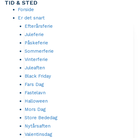
TID & STED
Gå
Forside
til
Er det snart
indholdet
Efterårsferie
Juleferie
Påskeferie
Sommerferie
Vinterferie
Juleaften
Black Friday
Fars Dag
Fastelavn
Halloween
Mors Dag
Store Bededag
Nytårsaften
Valentinsdag