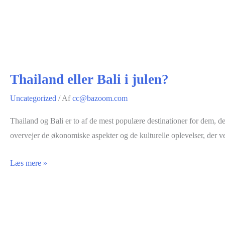
Thailand eller Bali i julen?
Uncategorized
/ Af
cc@bazoom.com
Thailand og Bali er to af de mest populære destinationer for dem, d
overvejer de økonomiske aspekter og de kulturelle oplevelser, der v
Thailand
Læs mere »
eller
Bali
i
julen?