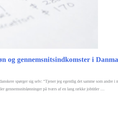
løn og gennemsnitsindkomster i Danm
anskere spørger sig selv: “Tjener jeg egentlig det samme som andre i m
er gennemsnitslønninger på tværs af en lang række jobtitler …