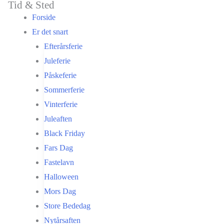
Tid & Sted
Gå
Forside
til
Er det snart
indholdet
Efterårsferie
Juleferie
Påskeferie
Sommerferie
Vinterferie
Juleaften
Black Friday
Fars Dag
Fastelavn
Halloween
Mors Dag
Store Bededag
Nytårsaften