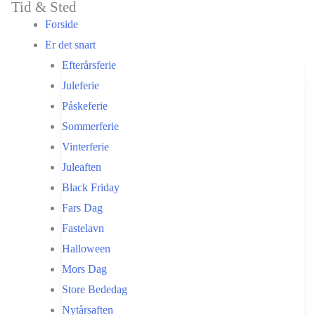
Tid & Sted
Gå
Forside
til
Er det snart
indholdet
Efterårsferie
Juleferie
Påskeferie
Sommerferie
Vinterferie
Juleaften
Black Friday
Fars Dag
Fastelavn
Halloween
Mors Dag
Store Bededag
Nytårsaften