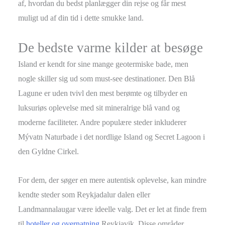
af, hvordan du bedst planlægger din rejse og får mest
muligt ud af din tid i dette smukke land.
De bedste varme kilder at besøge
Island er kendt for sine mange geotermiske bade, men
nogle skiller sig ud som must-see destinationer. Den Blå
Lagune er uden tvivl den mest berømte og tilbyder en
luksuriøs oplevelse med sit mineralrige blå vand og
moderne faciliteter. Andre populære steder inkluderer
Mývatn Naturbade i det nordlige Island og Secret Lagoon i
den Gyldne Cirkel.
For dem, der søger en mere autentisk oplevelse, kan mindre
kendte steder som Reykjadalur dalen eller
Landmannalaugar være ideelle valg. Det er let at finde frem
til
hoteller og overnatning
Reykjavik. Disse områder